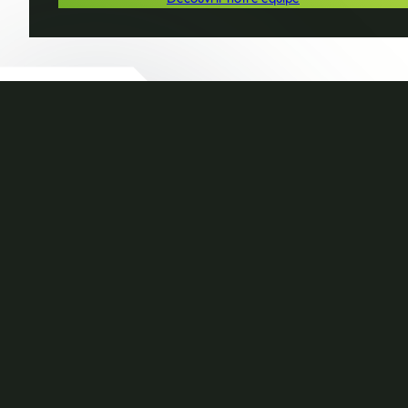
Nos équipes répondent avec plaisir
à toutes vos questions !
Vous avez des questions relatives aux dangers de l’amiante,
aux procédures de désamiantages ou à la législation en
vigueur, n’hésitez pas à
contacter les autorités compétentes
.
LinkedIn
info@redebat.fr
2024 Redebat
Mentions légales
Cookies
Contact