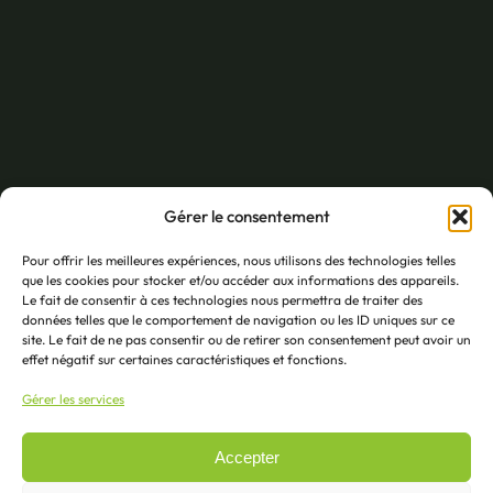
Ile de France
154 Allée des Erables B26
Gérer le consentement
93420 Villepinte
+33 (0)1 74 71 38 06
Pour offrir les meilleures expériences, nous utilisons des technologies telles
que les cookies pour stocker et/ou accéder aux informations des appareils.
Plan d’accès
Le fait de consentir à ces technologies nous permettra de traiter des
données telles que le comportement de navigation ou les ID uniques sur ce
Paris
site. Le fait de ne pas consentir ou de retirer son consentement peut avoir un
effet négatif sur certaines caractéristiques et fonctions.
13 Rue Losserand
Gérer les services
75014 – Paris
+33 (0)1 43 35 00 54
Accepter
Plan d’accès