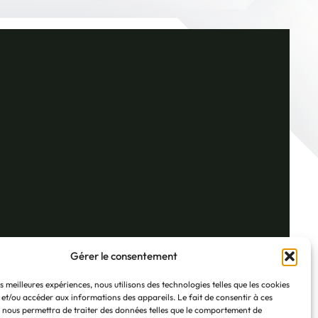
Paris
 B26
13 Rue Losserand
Gérer le consentement
75014 – Paris
6
+33 (0)1 43 35 00 54
es meilleures expériences, nous utilisons des technologies telles que les cookies
 et/ou accéder aux informations des appareils. Le fait de consentir à ces
Plan d’accès
 nous permettra de traiter des données telles que le comportement de