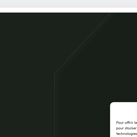
iante, aux procédures de
z pas à
contacter les
Ile de France
154 Allée des Erables
93420 Villepinte
+33 (0)1 74 71 38 0
Pour offrir l
pour stocker
Plan d’accès
technologies